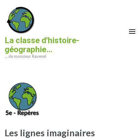
Aller
au
contenu
(Pressez
Entrée)
La classe d'histoire-
géographie…
… de monsieur Ravenel
Les lignes imaginaires