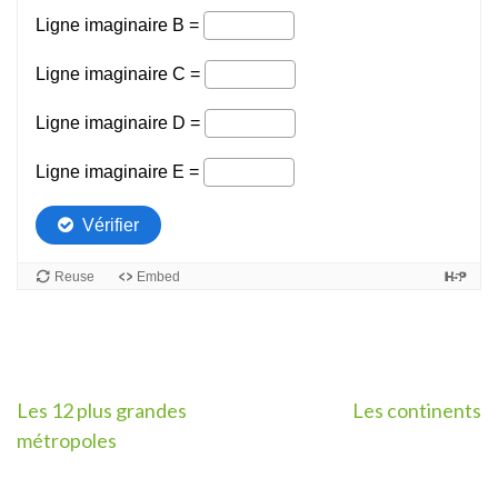
Navigation
Les 12 plus grandes
Les continents
métropoles
de