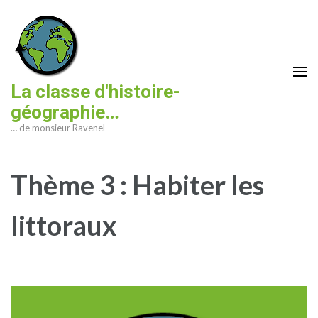
Aller
au
contenu
(Pressez
Entrée)
La classe d'histoire-
géographie…
… de monsieur Ravenel
Thème 3 : Habiter les
littoraux