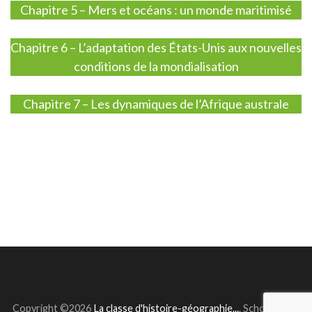
Chapitre 5 – Mers et océans : un monde maritimisé
Chapitre 6 – L’adaptation des États-Unis aux nouvelles
conditions de la mondialisation
Chapitre 7 – Les dynamiques de l’Afrique australe
Copyright ©2026
La classe d'histoire-géographie...
.
School Zone