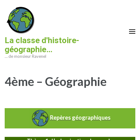
Aller
au
contenu
(Pressez
Entrée)
La classe d'histoire-
géographie…
… de monsieur Ravenel
4ème – Géographie
Repères géographiques