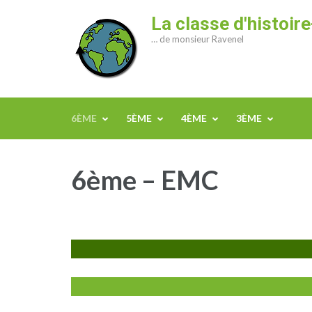
Aller
La classe d'histoi
au
… de monsieur Ravenel
contenu
(Pressez
Entrée)
6ÈME
5ÈME
4ÈME
3ÈME
6ème – EMC