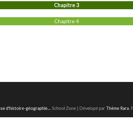
Chapitre 3
Chapitre 4
sse d'histoire-géographie...
.
School Zone | Dévelopé par
Thème Rara
. 