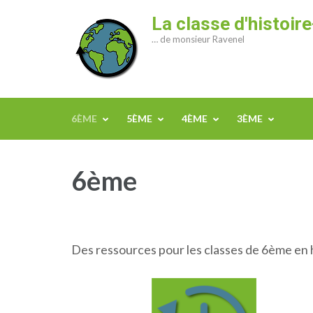
Aller
La classe d'histoi
au
… de monsieur Ravenel
contenu
(Pressez
Entrée)
6ÈME
5ÈME
4ÈME
3ÈME
6ème
Des ressources pour les classes de 6ème en 