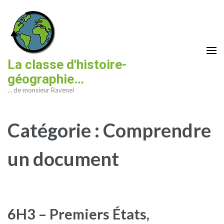
Aller
au
contenu
(Pressez
Entrée)
La classe d'histoire-
géographie…
… de monsieur Ravenel
Catégorie :
Comprendre
un document
6H3 – Premiers États,