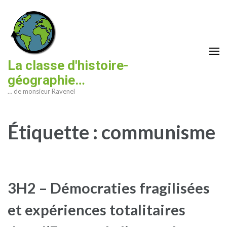
Aller
au
contenu
(Pressez
Entrée)
La classe d'histoire-
géographie…
… de monsieur Ravenel
Étiquette :
communisme
3H2 – Démocraties fragilisées
et expériences totalitaires