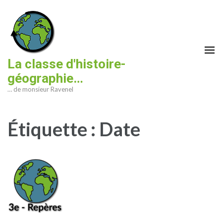
Aller
au
contenu
(Pressez
Entrée)
La classe d'histoire-
géographie…
… de monsieur Ravenel
Étiquette :
Date