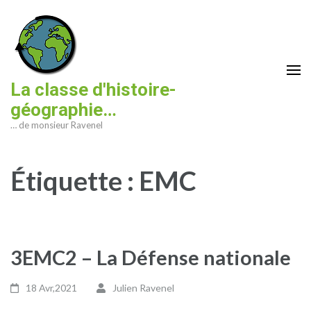
Aller
au
contenu
(Pressez
Entrée)
La classe d'histoire-
géographie…
… de monsieur Ravenel
Étiquette :
EMC
3EMC2 – La Défense nationale
18 Avr,2021
Julien Ravenel