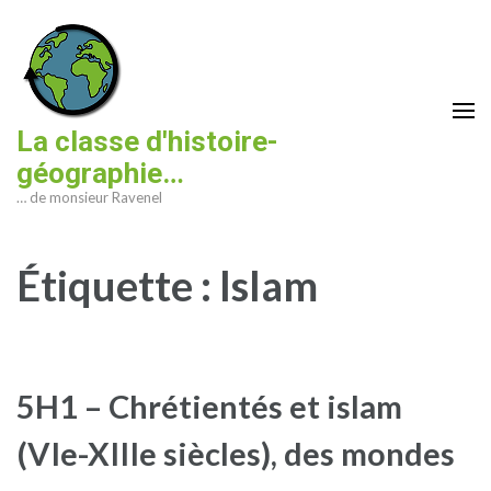
Aller
au
contenu
(Pressez
Entrée)
La classe d'histoire-
géographie…
… de monsieur Ravenel
Étiquette :
Islam
5H1 – Chrétientés et islam
(VIe-XIIIe siècles), des mondes