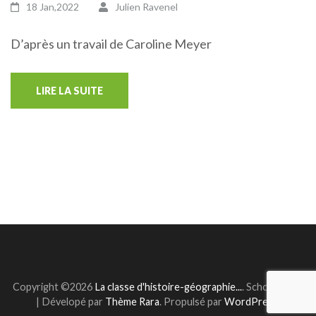
18 Jan,2022
Julien Ravenel
D’après un travail de Caroline Meyer
LIRE LA SUITE
Copyright ©2026
La classe d'histoire-géographie...
.
School Zone
| Dévelopé par
Thème Rara
. Propulsé par
WordPress
.