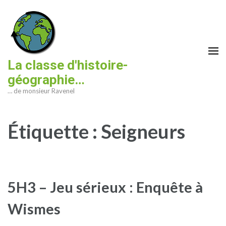
Aller
au
contenu
(Pressez
Entrée)
La classe d'histoire-
géographie…
… de monsieur Ravenel
Étiquette :
Seigneurs
5H3 – Jeu sérieux : Enquête à
Wismes