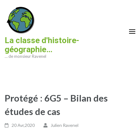
Aller
au
contenu
(Pressez
Entrée)
La classe d'histoire-
géographie…
… de monsieur Ravenel
Protégé : 6G5 – Bilan des
études de cas
20 Avr,2020
Julien Ravenel