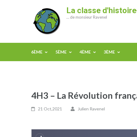
Aller
La classe d'histoi
au
… de monsieur Ravenel
contenu
(Pressez
Entrée)
6ÈME
5ÈME
4ÈME
3ÈME
4H3 – La Révolution franç
21 Oct,2021
Julien Ravenel