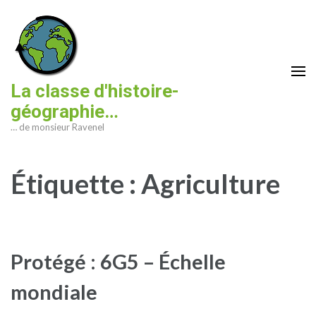
Aller
au
contenu
(Pressez
Entrée)
La classe d'histoire-
géographie…
… de monsieur Ravenel
Étiquette :
Agriculture
Protégé : 6G5 – Échelle
mondiale