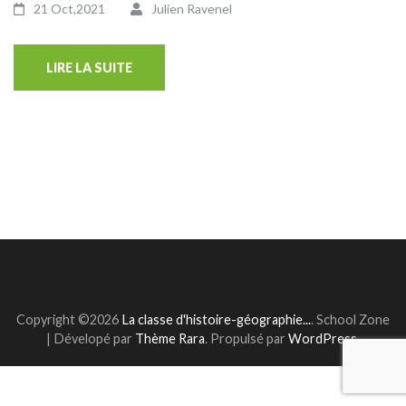
21 Oct,2021
Julien Ravenel
LIRE LA SUITE
Copyright ©2026
La classe d'histoire-géographie...
.
School Zone
| Dévelopé par
Thème Rara
. Propulsé par
WordPress
.