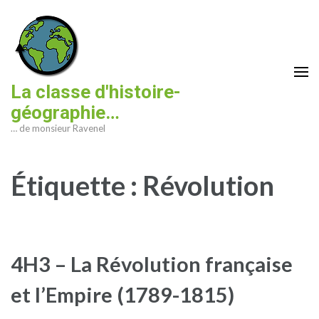
Aller
au
contenu
(Pressez
Entrée)
La classe d'histoire-
géographie…
… de monsieur Ravenel
Étiquette :
Révolution
4H3 – La Révolution française
et l’Empire (1789-1815)